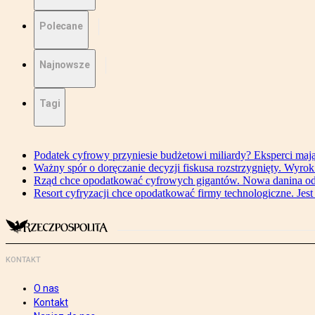
Polecane
Najnowsze
Tagi
Podatek cyfrowy przyniesie budżetowi miliardy? Eksperci maj
Ważny spór o doręczanie decyzji fiskusa rozstrzygnięty. Wyr
Rząd chce opodatkować cyfrowych gigantów. Nowa danina od
Resort cyfryzacji chce opodatkować firmy technologiczne. Jest
KONTAKT
O nas
Kontakt