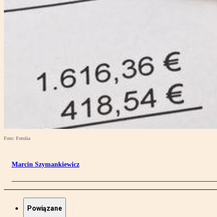
Foto: Fotolia
Marcin Szymankiewicz
Powiązane