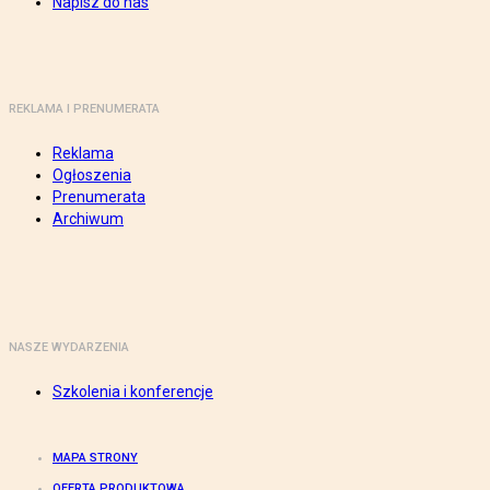
Napisz do nas
REKLAMA I PRENUMERATA
Reklama
Ogłoszenia
Prenumerata
Archiwum
NASZE WYDARZENIA
Szkolenia i konferencje
MAPA STRONY
OFERTA PRODUKTOWA