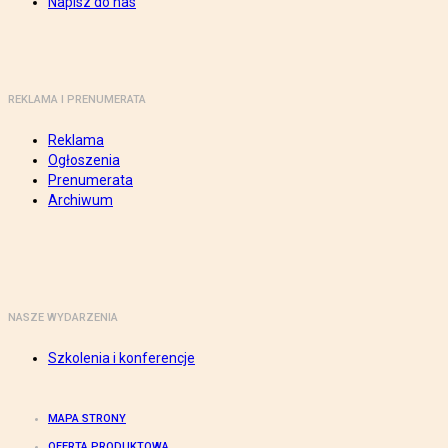
Napisz do nas
REKLAMA I PRENUMERATA
Reklama
Ogłoszenia
Prenumerata
Archiwum
NASZE WYDARZENIA
Szkolenia i konferencje
MAPA STRONY
OFERTA PRODUKTOWA