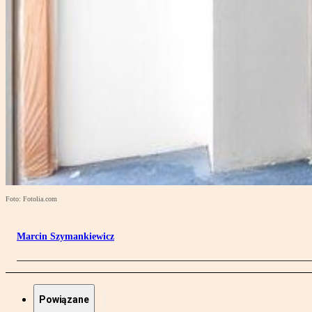
Foto: Fotolia.com
Marcin Szymankiewicz
Powiązane