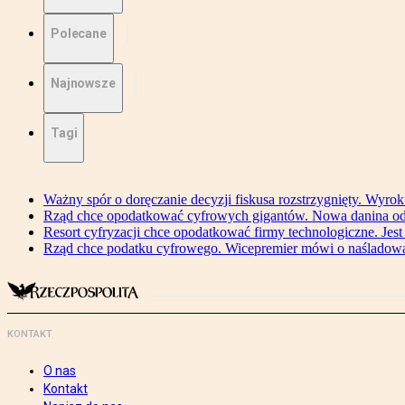
Polecane
Najnowsze
Tagi
Ważny spór o doręczanie decyzji fiskusa rozstrzygnięty. Wyr
Rząd chce opodatkować cyfrowych gigantów. Nowa danina od
Resort cyfryzacji chce opodatkować firmy technologiczne. Jest
Rząd chce podatku cyfrowego. Wicepremier mówi o naśladow
KONTAKT
O nas
Kontakt