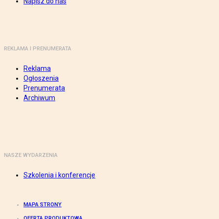
Napisz do nas
REKLAMA I PRENUMERATA
Reklama
Ogłoszenia
Prenumerata
Archiwum
NASZE WYDARZENIA
Szkolenia i konferencje
MAPA STRONY
OFERTA PRODUKTOWA