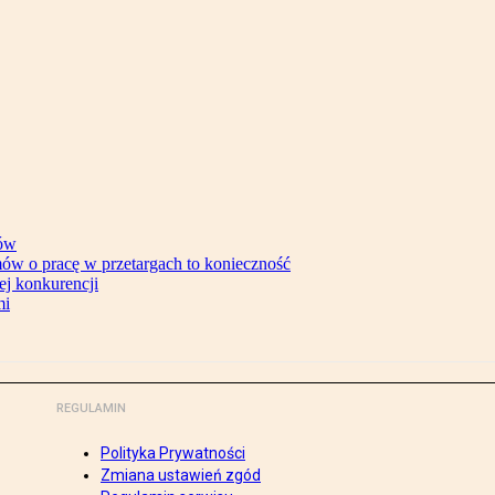
tów
ów o pracę w przetargach to konieczność
ej konkurencji
mi
REGULAMIN
Polityka Prywatności
Zmiana ustawień zgód