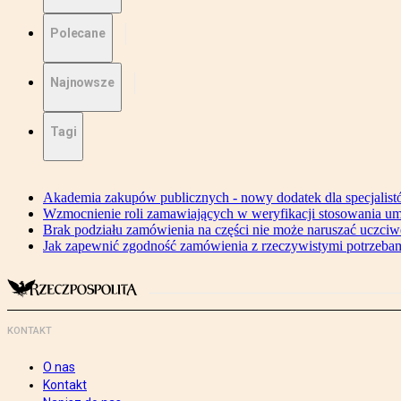
Polecane
Najnowsze
Tagi
Akademia zakupów publicznych - nowy dodatek dla specjalis
Wzmocnienie roli zamawiających w weryfikacji stosowania um
Brak podziału zamówienia na części nie może naruszać uczciw
Jak zapewnić zgodność zamówienia z rzeczywistymi potrzeba
KONTAKT
O nas
Kontakt