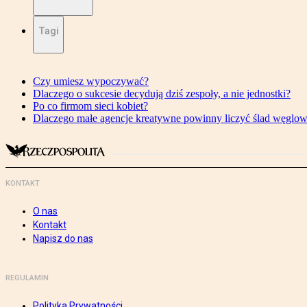
Tagi
Czy umiesz wypoczywać?
Dlaczego o sukcesie decydują dziś zespoły, a nie jednostki?
Po co firmom sieci kobiet?
Dlaczego małe agencje kreatywne powinny liczyć ślad węglo
KONTAKT
O nas
Kontakt
Napisz do nas
REGULAMIN
Polityka Prywatności