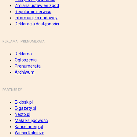
Zmiana ustawień zgód
Regulamin serwisu
Informacje o nadawcy
Deklaracja dostępności
REKLAMA I PRENUMERATA
Reklama
Ogłoszenia
Prenumerata
Archiwum
PARTNERZY
E-kiosk.pl
E-gazety.pl
Nexto.pl
Mała księgowość
Kancelarierp.pl
Wieści Rolnicze