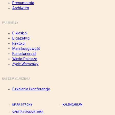
Prenumerata
Archiwum
PARTNERZY
E-kiosk.pl
E-gazety.pl
Nexto.pl
Mała księgowość
Kancelarierp.pl
Wieści Rolnicze
Życie Warszawy
NASZE WYDARZENIA
Szkolenia i konferencje
MAPA STRONY
KALENDARIUM
OFERTA PRODUKTOWA