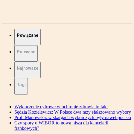
Powiązane
Polecane
Najnowsze
Tagi
Wykluczenie cyfrowe w ochronie zdrowia to fakt
Sędzia Kozielewicz: W Polsce dwa razy sfałszowano wybory
Prof. Manowska: w skargach wyborczych były nawet pociski
Czy spory o WIBOR to nowa nisza dla kancelarii
frankowych?