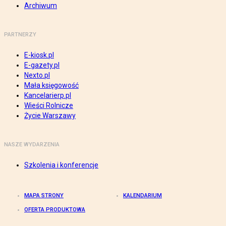
Archiwum
PARTNERZY
E-kiosk.pl
E-gazety.pl
Nexto.pl
Mała księgowość
Kancelarierp.pl
Wieści Rolnicze
Życie Warszawy
NASZE WYDARZENIA
Szkolenia i konferencje
MAPA STRONY
KALENDARIUM
OFERTA PRODUKTOWA