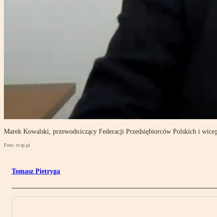
Marek Kowalski, przewodniczący Federacji Przedsiębiorców Polskich i wic
Foto: tv.rp.pl
Tomasz Pietryga