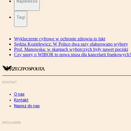
Najnowsze
Tagi
Wykluczenie cyfrowe w ochronie zdrowia to fakt
Sędzia Kozielewicz: W Polsce dwa razy sfałszowano wybory
Prof. Manowska: w skargach wyborczych były nawet pociski
Czy spory o WIBOR to nowa nisza dla kancelarii frankowych
KONTAKT
O nas
Kontakt
Napisz do nas
REGULAMIN