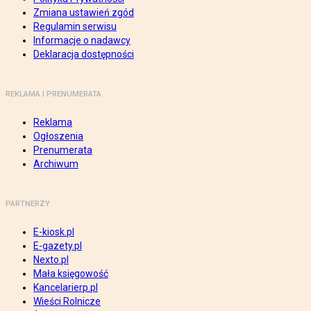
Zmiana ustawień zgód
Regulamin serwisu
Informacje o nadawcy
Deklaracja dostępności
REKLAMA I PRENUMERATA
Reklama
Ogłoszenia
Prenumerata
Archiwum
PARTNERZY
E-kiosk.pl
E-gazety.pl
Nexto.pl
Mała księgowość
Kancelarierp.pl
Wieści Rolnicze