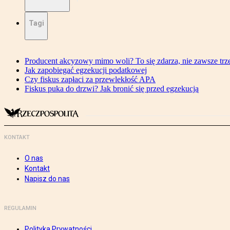
Tagi
Producent akcyzowy mimo woli? To się zdarza, nie zawsze trze
Jak zapobiegać egzekucji podatkowej
Czy fiskus zapłaci za przewlekłość APA
Fiskus puka do drzwi? Jak bronić się przed egzekucją
KONTAKT
O nas
Kontakt
Napisz do nas
REGULAMIN
Polityka Prywatności