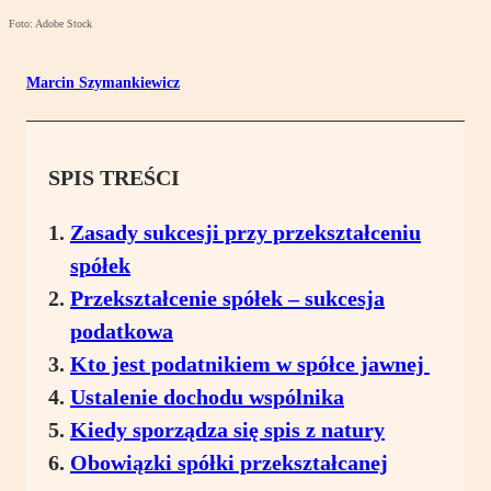
Foto: Adobe Stock
Marcin Szymankiewicz
SPIS TREŚCI
Zasady sukcesji przy przekształceniu
spółek
Przekształcenie spółek – sukcesja
podatkowa
Kto jest podatnikiem w spółce jawnej
Ustalenie dochodu wspólnika
Kiedy sporządza się spis z natury
Obowiązki spółki przekształcanej