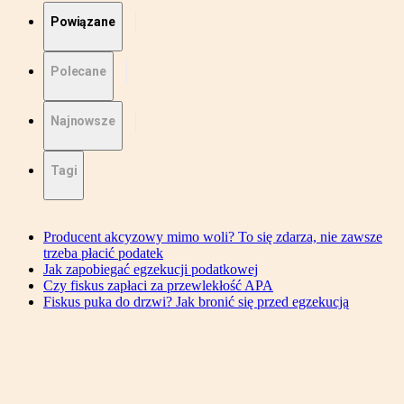
Powiązane
Polecane
Najnowsze
Tagi
Producent akcyzowy mimo woli? To się zdarza, nie zawsze
trzeba płacić podatek
Jak zapobiegać egzekucji podatkowej
Czy fiskus zapłaci za przewlekłość APA
Fiskus puka do drzwi? Jak bronić się przed egzekucją