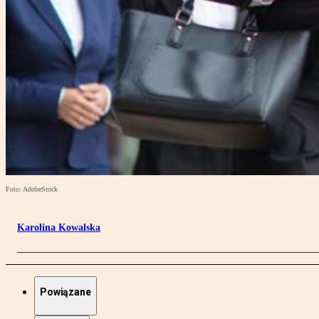
Foto: AdobeStock
Karolina Kowalska
Powiązane