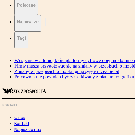
Polecane
Najnowsze
Tagi
Wciąż nie wiadomo, które platformy cyfrowe obejmie domniem
Firmy muszą przygotować się na zmiany w przepisach o mobb
Zmiany w przepisach o mobbingu przyjęte przez Senat
Pracownik nie powinien być zaskakiwany zmianami w grafiku
KONTAKT
O nas
Kontakt
Napisz do nas