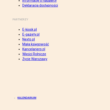
Informacje o nadawcy
Deklaracja dostępności
PARTNERZY
E-kiosk.pl
E-gazety.pl
Nexto.pl
Mała księgowość
Kancelarierp.pl
Wieści Rolnicze
Życie Warszawy
KALENDARIUM