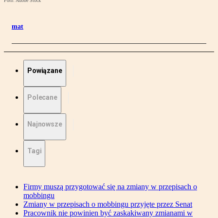
Foto: Adobe Stock
mat
Powiązane
Polecane
Najnowsze
Tagi
Firmy muszą przygotować się na zmiany w przepisach o
mobbingu
Zmiany w przepisach o mobbingu przyjęte przez Senat
Pracownik nie powinien być zaskakiwany zmianami w