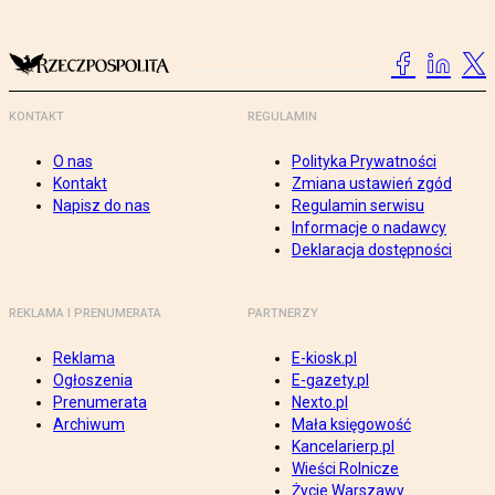
KONTAKT
REGULAMIN
O nas
Polityka Prywatności
Kontakt
Zmiana ustawień zgód
Napisz do nas
Regulamin serwisu
Informacje o nadawcy
Deklaracja dostępności
REKLAMA I PRENUMERATA
PARTNERZY
Reklama
E-kiosk.pl
Ogłoszenia
E-gazety.pl
Prenumerata
Nexto.pl
Archiwum
Mała księgowość
Kancelarierp.pl
Wieści Rolnicze
Życie Warszawy