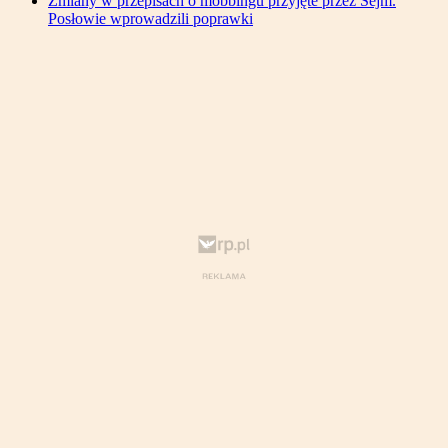
Zmiany w przepisach o mobbingu przyjęte przez Sejm.
Posłowie wprowadzili poprawki