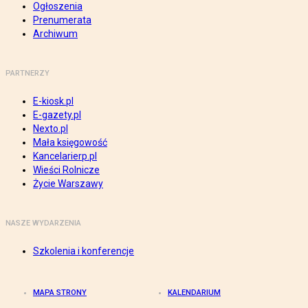
Ogłoszenia
Prenumerata
Archiwum
PARTNERZY
E-kiosk.pl
E-gazety.pl
Nexto.pl
Mała księgowość
Kancelarierp.pl
Wieści Rolnicze
Życie Warszawy
NASZE WYDARZENIA
Szkolenia i konferencje
MAPA STRONY
KALENDARIUM