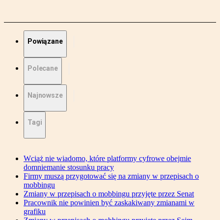
Powiązane
Polecane
Najnowsze
Tagi
Wciąż nie wiadomo, które platformy cyfrowe obejmie
domniemanie stosunku pracy
Firmy muszą przygotować się na zmiany w przepisach o
mobbingu
Zmiany w przepisach o mobbingu przyjęte przez Senat
Pracownik nie powinien być zaskakiwany zmianami w
grafiku