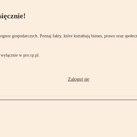
ięcznie!
rognoz gospodarczych. Poznaj fakty, które kształtują biznes, prawo oraz społec
wyłącznie w pro.rp.pl.
Zaloguj się