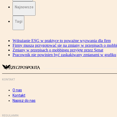
Najnowsze
Tagi
Wdrażanie ESG w praktyce to poważne wyzwania dla firm
Firmy muszą przygotować się na zmiany w przepisach o mobb
Zmiany w przepisach o mobbingu przyjęte przez Senat
Pracownik nie powinien być zaskakiwany zmianami w grafiku
KONTAKT
O nas
Kontakt
Napisz do nas
REGULAMIN