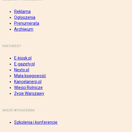
Reklama
Ogłoszenia
Prenumerata
Archiwum
PARTNERZY
E-kiosk.pl
E-gazety.pl
Nexto.pl
Mała księgowość
Kancelarierp.pl
Wieści Rolnicze
Życie Warszawy
NASZE WYDARZENIA
Szkolenia i konferencje