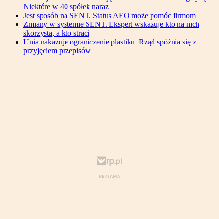
Niektóre w 40 spółek naraz
Jest sposób na SENT. Status AEO może pomóc firmom
Zmiany w systemie SENT. Ekspert wskazuje kto na nich
skorzysta, a kto straci
Unia nakazuje ograniczenie plastiku. Rząd spóźnia się z
przyjęciem przepisów