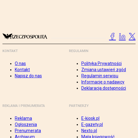
KONTAKT
REGULAMIN
O nas
Polityka Prywatności
Kontakt
Zmiana ustawień zgód
Napisz do nas
Regulamin serwisu
Informacje o nadawcy
Deklaracja dostępności
REKLAMA I PRENUMERATA
PARTNERZY
Reklama
E-kiosk.pl
Ogłoszenia
E-gazety.pl
Prenumerata
Nexto.pl
Archiwum
Mała księgowość