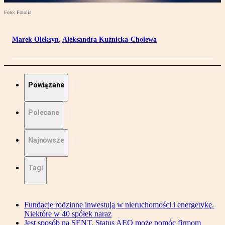
Foto: Fotolia
Marek Oleksyn
,
Aleksandra Kuźnicka-Cholewa
Powiązane
Polecane
Najnowsze
Tagi
Fundacje rodzinne inwestują w nieruchomości i energetykę.
Niektóre w 40 spółek naraz
Jest sposób na SENT. Status AEO może pomóc firmom