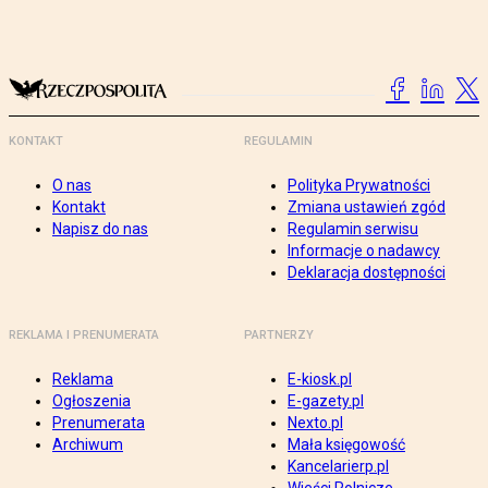
KONTAKT
REGULAMIN
O nas
Polityka Prywatności
Kontakt
Zmiana ustawień zgód
Napisz do nas
Regulamin serwisu
Informacje o nadawcy
Deklaracja dostępności
REKLAMA I PRENUMERATA
PARTNERZY
Reklama
E-kiosk.pl
Ogłoszenia
E-gazety.pl
Prenumerata
Nexto.pl
Archiwum
Mała księgowość
Kancelarierp.pl