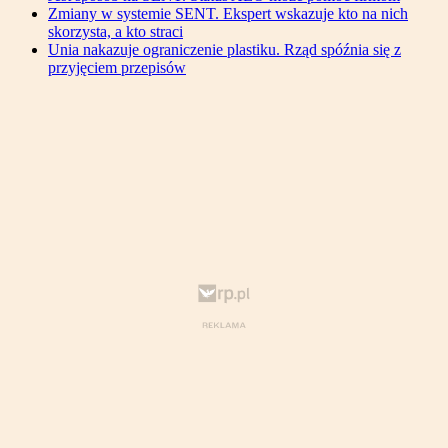
Zmiany w systemie SENT. Ekspert wskazuje kto na nich
skorzysta, a kto straci
Unia nakazuje ograniczenie plastiku. Rząd spóźnia się z
przyjęciem przepisów