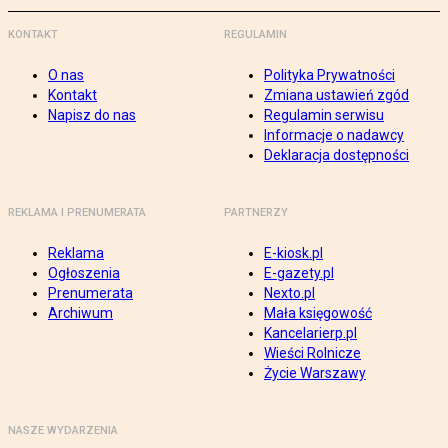
KONTAKT
REGULAMIN
O nas
Polityka Prywatności
Kontakt
Zmiana ustawień zgód
Napisz do nas
Regulamin serwisu
Informacje o nadawcy
Deklaracja dostępności
REKLAMA I PRENUMERATA
PARTNERZY
Reklama
E-kiosk.pl
Ogłoszenia
E-gazety.pl
Prenumerata
Nexto.pl
Archiwum
Mała księgowość
Kancelarierp.pl
Wieści Rolnicze
Życie Warszawy
NASZE WYDARZENIA