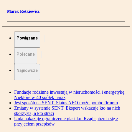
Marek Rotkiewicz
Powiązane
Polecane
Najnowsze
Fundacje rodzinne inwestują w nieruchomości i energetykę.
Niektóre w 40 spółek naraz
Jest sposób na SENT. Status AEO może pomóc firmom
Zmiany w systemie SENT. Ekspert wskazuje kto na nich
skorzysta, a kto straci
Unia nakazuje ograniczenie plastiku. Rząd spóźnia się z
przyjęciem przepisów