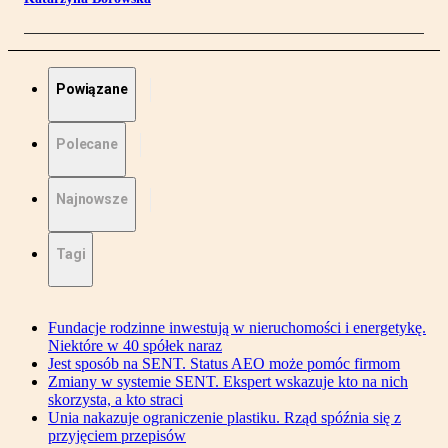
Powiązane
Polecane
Najnowsze
Tagi
Fundacje rodzinne inwestują w nieruchomości i energetykę.
Niektóre w 40 spółek naraz
Jest sposób na SENT. Status AEO może pomóc firmom
Zmiany w systemie SENT. Ekspert wskazuje kto na nich
skorzysta, a kto straci
Unia nakazuje ograniczenie plastiku. Rząd spóźnia się z
przyjęciem przepisów