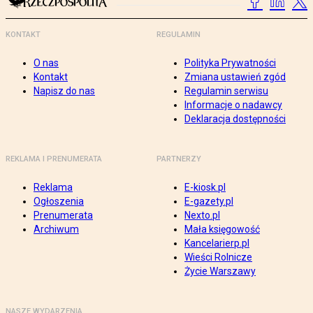
KONTAKT
REGULAMIN
O nas
Polityka Prywatności
Kontakt
Zmiana ustawień zgód
Napisz do nas
Regulamin serwisu
Informacje o nadawcy
Deklaracja dostępności
REKLAMA I PRENUMERATA
PARTNERZY
Reklama
E-kiosk.pl
Ogłoszenia
E-gazety.pl
Prenumerata
Nexto.pl
Archiwum
Mała księgowość
Kancelarierp.pl
Wieści Rolnicze
Życie Warszawy
NASZE WYDARZENIA