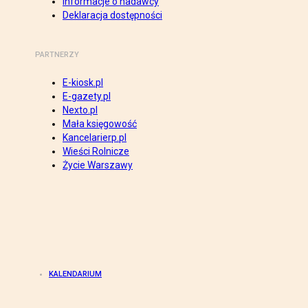
Informacje o nadawcy
Deklaracja dostępności
PARTNERZY
E-kiosk.pl
E-gazety.pl
Nexto.pl
Mała księgowość
Kancelarierp.pl
Wieści Rolnicze
Życie Warszawy
KALENDARIUM