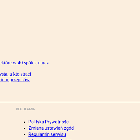
ektóre w 40 spółek naraz
ta, a kto straci
ęciem przepisów
REGULAMIN
Polityka Prywatności
Zmiana ustawień zgód
Regulamin serwisu