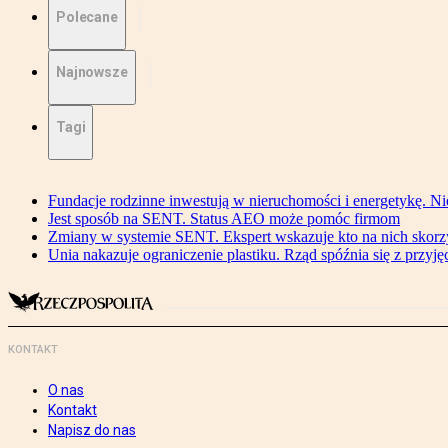
Polecane
Najnowsze
Tagi
Fundacje rodzinne inwestują w nieruchomości i energetykę. Ni
Jest sposób na SENT. Status AEO może pomóc firmom
Zmiany w systemie SENT. Ekspert wskazuje kto na nich skorzys
Unia nakazuje ograniczenie plastiku. Rząd spóźnia się z przyj
KONTAKT
O nas
Kontakt
Napisz do nas