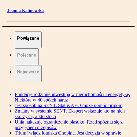
Joanna Kalinowska
Powiązane
Polecane
Najnowsze
Fundacje rodzinne inwestują w nieruchomości i energetykę.
Niektóre w 40 spółek naraz
Jest sposób na SENT. Status AEO może pomóc firmom
Zmiany w systemie SENT. Ekspert wskazuje kto na nich
skorzysta, a kto straci
Unia nakazuje ograniczenie plastiku. Rząd spóźnia się z
przyjęciem przepisów
Triumf władz lotniska Chopina. Jest decyzja w sprawie