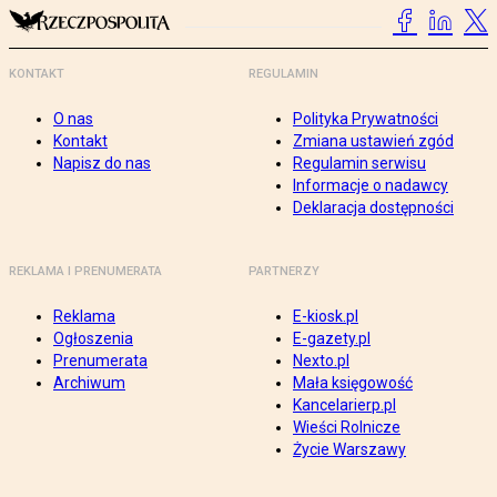
KONTAKT
REGULAMIN
O nas
Polityka Prywatności
Kontakt
Zmiana ustawień zgód
Napisz do nas
Regulamin serwisu
Informacje o nadawcy
Deklaracja dostępności
REKLAMA I PRENUMERATA
PARTNERZY
Reklama
E-kiosk.pl
Ogłoszenia
E-gazety.pl
Prenumerata
Nexto.pl
Archiwum
Mała księgowość
Kancelarierp.pl
Wieści Rolnicze
Życie Warszawy