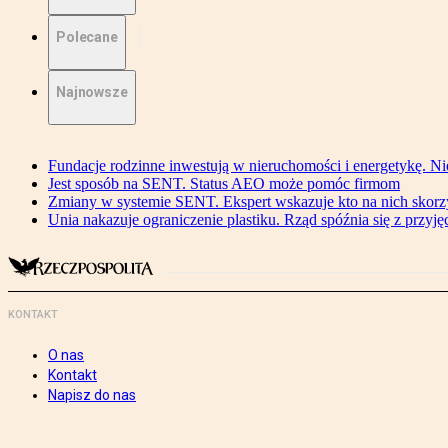
Polecane
Najnowsze
Fundacje rodzinne inwestują w nieruchomości i energetykę. Ni
Jest sposób na SENT. Status AEO może pomóc firmom
Zmiany w systemie SENT. Ekspert wskazuje kto na nich skorzys
Unia nakazuje ograniczenie plastiku. Rząd spóźnia się z przyj
KONTAKT
O nas
Kontakt
Napisz do nas