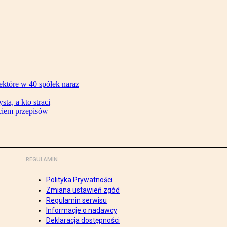
ektóre w 40 spółek naraz
ta, a kto straci
ęciem przepisów
REGULAMIN
Polityka Prywatności
Zmiana ustawień zgód
Regulamin serwisu
Informacje o nadawcy
Deklaracja dostępności