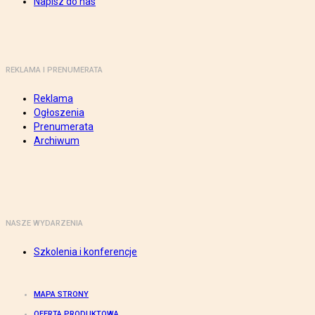
Napisz do nas
REKLAMA I PRENUMERATA
Reklama
Ogłoszenia
Prenumerata
Archiwum
NASZE WYDARZENIA
Szkolenia i konferencje
MAPA STRONY
OFERTA PRODUKTOWA