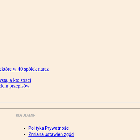
ektóre w 40 spółek naraz
ta, a kto straci
ęciem przepisów
REGULAMIN
Polityka Prywatności
Zmiana ustawień zgód