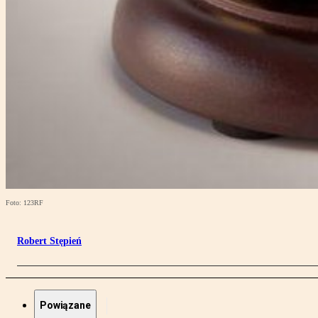
Foto: 123RF
Robert Stępień
Powiązane