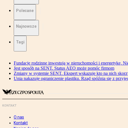
Polecane
Najnowsze
Tagi
Fundacje rodzinne inwestują w nieruchomości i energetykę. Ni
Jest sposób na SENT. Status AEO może pomóc firmom
Zmiany w systemie SENT. Ekspert wskazuje kto na nich skorzys
Unia nakazuje ograniczenie plastiku. Rząd spóźnia się z przyj
KONTAKT
O nas
Kontakt