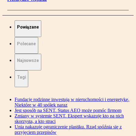
Powiązane
Polecane
Najnowsze
Tagi
Fundacje rodzinne inwestują w nieruchomości i energetykę.
Niektóre w 40 spółek naraz
Jest sposób na SENT. Status AEO może pomóc firmom
Zmiany w systemie SENT. Ekspert wskazuje kto na nich
skorzysta, a kto straci
Unia nakazuje ograniczenie plastiku. Rząd spóźnia się z
przyjęciem przepisów