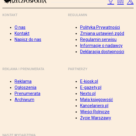
KONTAKT
REGULAMIN
O nas
Polityka Prywatności
Kontakt
Zmiana ustawień zgód
Napisz do nas
Regulamin serwisu
Informacje o nadawcy
Deklaracja dostępności
REKLAMA I PRENUMERATA
PARTNERZY
Reklama
E-kiosk.pl
Ogłoszenia
E-gazety.pl
Prenumerata
Nexto.pl
Archiwum
Mała księgowość
Kancelarierp.pl
Wieści Rolnicze
Życie Warszawy
NASZE WYDARZENIA