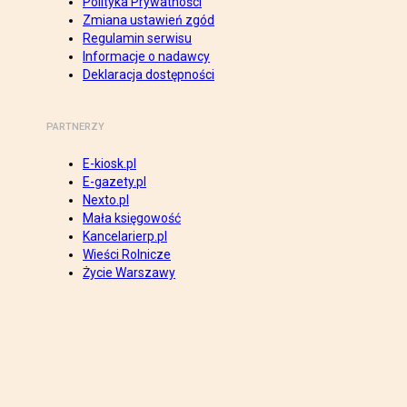
Polityka Prywatności
Zmiana ustawień zgód
Regulamin serwisu
Informacje o nadawcy
Deklaracja dostępności
PARTNERZY
E-kiosk.pl
E-gazety.pl
Nexto.pl
Mała księgowość
Kancelarierp.pl
Wieści Rolnicze
Życie Warszawy