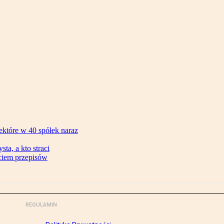
ektóre w 40 spółek naraz
ta, a kto straci
ęciem przepisów
REGULAMIN