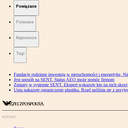
Powiązane
Polecane
Najnowsze
Tagi
Fundacje rodzinne inwestują w nieruchomości i energetykę. Ni
Jest sposób na SENT. Status AEO może pomóc firmom
Zmiany w systemie SENT. Ekspert wskazuje kto na nich skorzys
Unia nakazuje ograniczenie plastiku. Rząd spóźnia się z przyj
KONTAKT