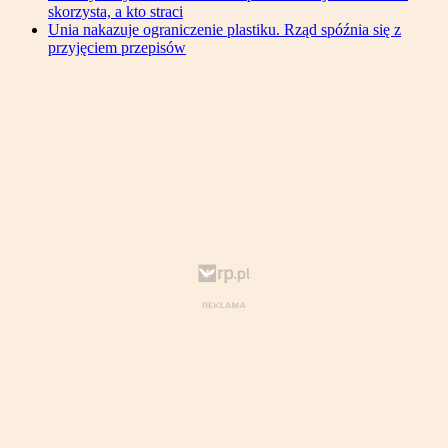
skorzysta, a kto straci
Unia nakazuje ograniczenie plastiku. Rząd spóźnia się z
przyjęciem przepisów