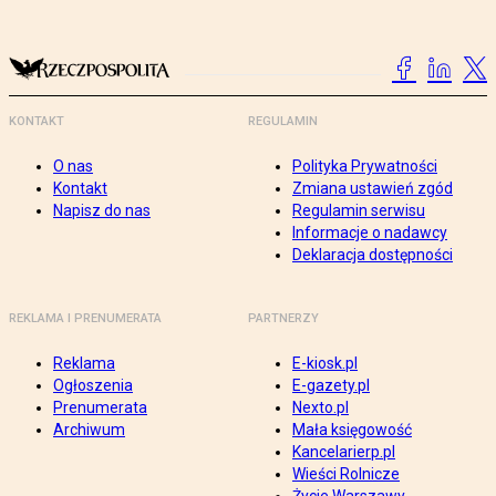
KONTAKT
REGULAMIN
O nas
Polityka Prywatności
Kontakt
Zmiana ustawień zgód
Napisz do nas
Regulamin serwisu
Informacje o nadawcy
Deklaracja dostępności
REKLAMA I PRENUMERATA
PARTNERZY
Reklama
E-kiosk.pl
Ogłoszenia
E-gazety.pl
Prenumerata
Nexto.pl
Archiwum
Mała księgowość
Kancelarierp.pl
Wieści Rolnicze