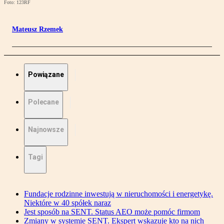
Foto: 123RF
Mateusz Rzemek
Powiązane
Polecane
Najnowsze
Tagi
Fundacje rodzinne inwestują w nieruchomości i energetykę.
Niektóre w 40 spółek naraz
Jest sposób na SENT. Status AEO może pomóc firmom
Zmiany w systemie SENT. Ekspert wskazuje kto na nich