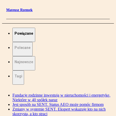
Mateusz Rzemek
Powiązane
Polecane
Najnowsze
Tagi
Fundacje rodzinne inwestują w nieruchomości i energetykę.
Niektóre w 40 spółek naraz
Jest sposób na SENT. Status AEO może pomóc firmom
Zmiany w systemie SENT. Ekspert wskazuje kto na nich
skorzysta, a kto straci