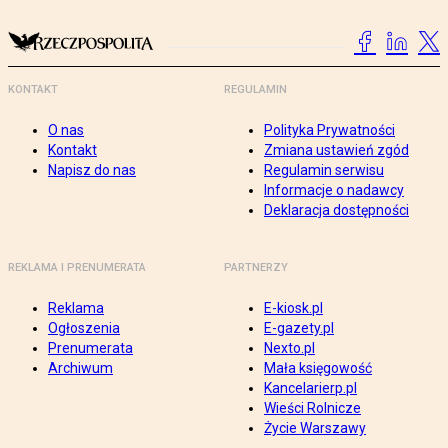
KONTAKT
REGULAMIN
O nas
Polityka Prywatności
Kontakt
Zmiana ustawień zgód
Napisz do nas
Regulamin serwisu
Informacje o nadawcy
Deklaracja dostępności
REKLAMA I PRENUMERATA
PARTNERZY
Reklama
E-kiosk.pl
Ogłoszenia
E-gazety.pl
Prenumerata
Nexto.pl
Archiwum
Mała księgowość
Kancelarierp.pl
Wieści Rolnicze
Życie Warszawy