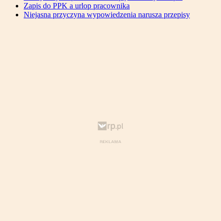
Zapis do PPK a urlop pracownika
Niejasna przyczyna wypowiedzenia narusza przepisy