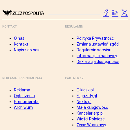
KONTAKT
REGULAMIN
O nas
Polityka Prywatności
Kontakt
Zmiana ustawień zgód
Napisz do nas
Regulamin serwisu
Informacje o nadawcy
Deklaracja dostępności
REKLAMA I PRENUMERATA
PARTNERZY
Reklama
E-kiosk.pl
Ogłoszenia
E-gazety.pl
Prenumerata
Nexto.pl
Archiwum
Mała księgowość
Kancelarierp.pl
Wieści Rolnicze
Życie Warszawy