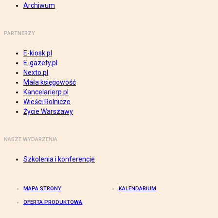
Archiwum
PARTNERZY
E-kiosk.pl
E-gazety.pl
Nexto.pl
Mała księgowość
Kancelarierp.pl
Wieści Rolnicze
Życie Warszawy
NASZE WYDARZENIA
Szkolenia i konferencje
MAPA STRONY
KALENDARIUM
OFERTA PRODUKTOWA