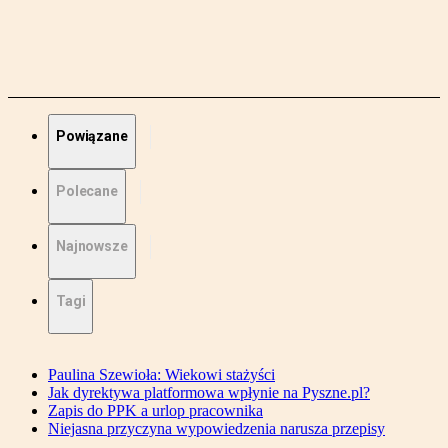
Powiązane
Polecane
Najnowsze
Tagi
Paulina Szewioła: Wiekowi stażyści
Jak dyrektywa platformowa wpłynie na Pyszne.pl?
Zapis do PPK a urlop pracownika
Niejasna przyczyna wypowiedzenia narusza przepisy