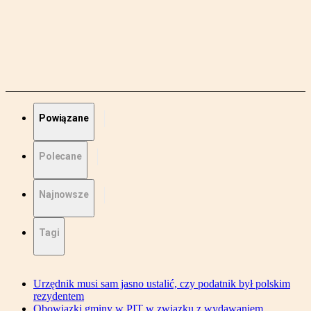
Powiązane
Polecane
Najnowsze
Tagi
Urzędnik musi sam jasno ustalić, czy podatnik był polskim
rezydentem
Obowiązki gminy w PIT w związku z wydawaniem