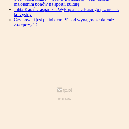
małoletnim bonów na sport i kulturę
Julita Karaś-Gasparska: Wykup auta z leasingu już nie tak
korzystny
Czy powiat jest płatnikiem PIT od wynagrodzenia rodzin
zastępczych?