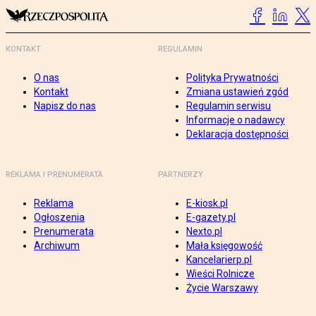
KONTAKT
REGULAMIN
O nas
Polityka Prywatności
Kontakt
Zmiana ustawień zgód
Napisz do nas
Regulamin serwisu
Informacje o nadawcy
Deklaracja dostępności
REKLAMA I PRENUMERATA
PARTNERZY
Reklama
E-kiosk.pl
Ogłoszenia
E-gazety.pl
Prenumerata
Nexto.pl
Archiwum
Mała księgowość
Kancelarierp.pl
Wieści Rolnicze
Życie Warszawy