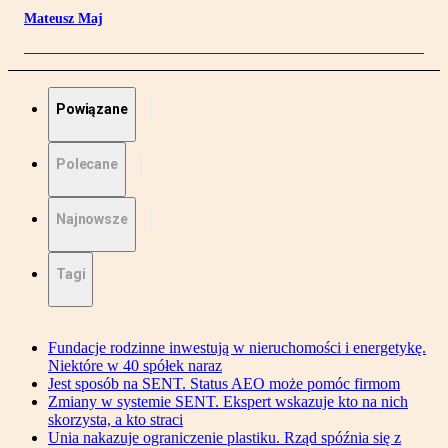
Mateusz Maj
Powiązane
Polecane
Najnowsze
Tagi
Fundacje rodzinne inwestują w nieruchomości i energetykę.
Niektóre w 40 spółek naraz
Jest sposób na SENT. Status AEO może pomóc firmom
Zmiany w systemie SENT. Ekspert wskazuje kto na nich
skorzysta, a kto straci
Unia nakazuje ograniczenie plastiku. Rząd spóźnia się z