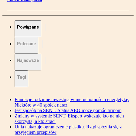
Powiązane
Polecane
Najnowsze
Tagi
Fundacje rodzinne inwestują w nieruchomości i energetykę.
Niektóre w 40 spółek naraz
Jest sposób na SENT. Status AEO może pomóc firmom
Zmiany w systemie SENT. Ekspert wskazuje kto na nich
skorzysta, a kto straci
Unia nakazuje ograniczenie plastiku. Rząd spóźnia się z
przyjęciem przepisów