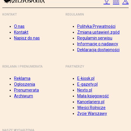
KONTAKT
REGULAMIN
O nas
Polityka Prywatności
Kontakt
Zmiana ustawień zgód
Napisz do nas
Regulamin serwisu
Informacje o nadawcy
Deklaracja dostępności
REKLAMA I PRENUMERATA
PARTNERZY
Reklama
E-kiosk.pl
Ogłoszenia
E-gazety.pl
Prenumerata
Nexto.pl
Archiwum
Mała księgowość
Kancelarierp.pl
Wieści Rolnicze
Życie Warszawy
NASZE WYDARZENIA