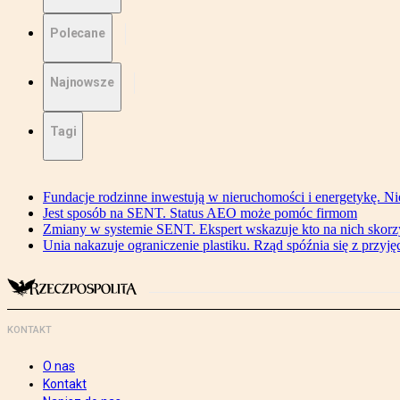
Polecane
Najnowsze
Tagi
Fundacje rodzinne inwestują w nieruchomości i energetykę. Ni
Jest sposób na SENT. Status AEO może pomóc firmom
Zmiany w systemie SENT. Ekspert wskazuje kto na nich skorzys
Unia nakazuje ograniczenie plastiku. Rząd spóźnia się z przyj
KONTAKT
O nas
Kontakt