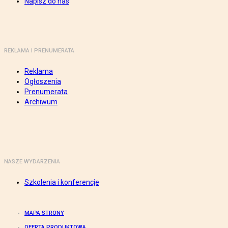
Napisz do nas
REKLAMA I PRENUMERATA
Reklama
Ogłoszenia
Prenumerata
Archiwum
NASZE WYDARZENIA
Szkolenia i konferencje
MAPA STRONY
OFERTA PRODUKTOWA