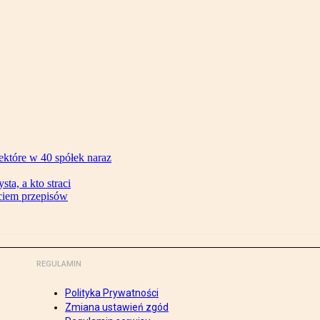
ektóre w 40 spółek naraz
ta, a kto straci
ęciem przepisów
REGULAMIN
Polityka Prywatności
Zmiana ustawień zgód