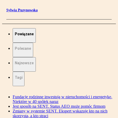
Sylwia Puzynowska
Powiązane
Polecane
Najnowsze
Tagi
Fundacje rodzinne inwestują w nieruchomości i energetykę.
Niektóre w 40 spółek naraz
Jest sposób na SENT. Status AEO może pomóc firmom
Zmiany w systemie SENT. Ekspert wskazuje kto na nich
skorzysta, a kto straci