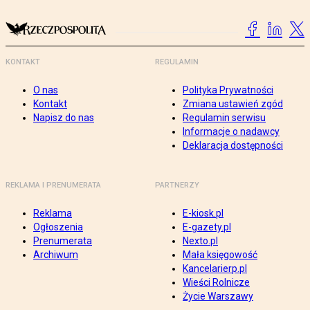
KONTAKT
REGULAMIN
O nas
Polityka Prywatności
Kontakt
Zmiana ustawień zgód
Napisz do nas
Regulamin serwisu
Informacje o nadawcy
Deklaracja dostępności
REKLAMA I PRENUMERATA
PARTNERZY
Reklama
E-kiosk.pl
Ogłoszenia
E-gazety.pl
Prenumerata
Nexto.pl
Archiwum
Mała księgowość
Kancelarierp.pl
Wieści Rolnicze
Życie Warszawy