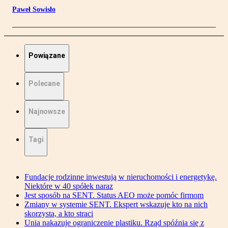
Paweł Sowisło
Powiązane
Polecane
Najnowsze
Tagi
Fundacje rodzinne inwestują w nieruchomości i energetykę.
Niektóre w 40 spółek naraz
Jest sposób na SENT. Status AEO może pomóc firmom
Zmiany w systemie SENT. Ekspert wskazuje kto na nich
skorzysta, a kto straci
Unia nakazuje ograniczenie plastiku. Rząd spóźnia się z