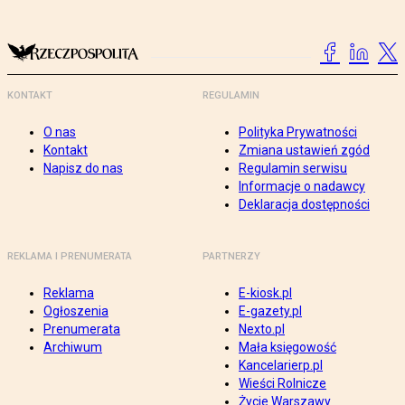
KONTAKT
REGULAMIN
O nas
Polityka Prywatności
Kontakt
Zmiana ustawień zgód
Napisz do nas
Regulamin serwisu
Informacje o nadawcy
Deklaracja dostępności
REKLAMA I PRENUMERATA
PARTNERZY
Reklama
E-kiosk.pl
Ogłoszenia
E-gazety.pl
Prenumerata
Nexto.pl
Archiwum
Mała księgowość
Kancelarierp.pl
Wieści Rolnicze
Życie Warszawy