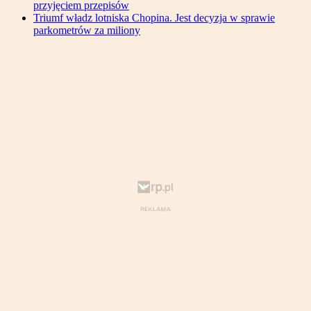
przyjęciem przepisów
Triumf władz lotniska Chopina. Jest decyzja w sprawie
parkometrów za miliony