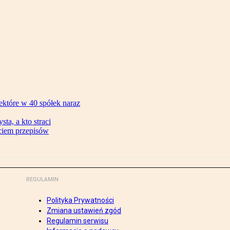
ektóre w 40 spółek naraz
ta, a kto straci
ęciem przepisów
REGULAMIN
Polityka Prywatności
Zmiana ustawień zgód
Regulamin serwisu