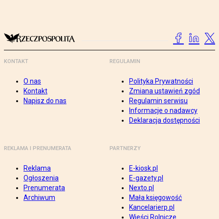
KONTAKT
REGULAMIN
O nas
Polityka Prywatności
Kontakt
Zmiana ustawień zgód
Napisz do nas
Regulamin serwisu
Informacje o nadawcy
Deklaracja dostępności
REKLAMA I PRENUMERATA
PARTNERZY
Reklama
E-kiosk.pl
Ogłoszenia
E-gazety.pl
Prenumerata
Nexto.pl
Archiwum
Mała księgowość
Kancelarierp.pl
Wieści Rolnicze