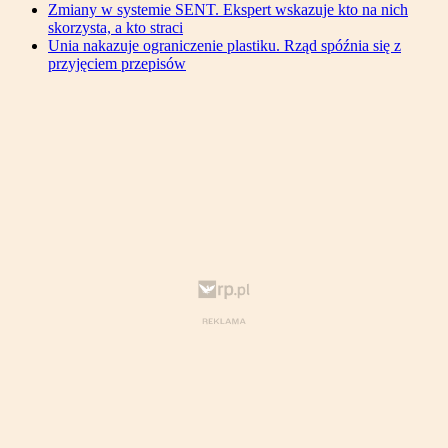
Zmiany w systemie SENT. Ekspert wskazuje kto na nich
skorzysta, a kto straci
Unia nakazuje ograniczenie plastiku. Rząd spóźnia się z
przyjęciem przepisów