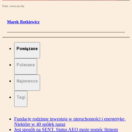
Foto: www.sxc.hu
Marek Rotkiewicz
Powiązane
Polecane
Najnowsze
Tagi
Fundacje rodzinne inwestują w nieruchomości i energetykę.
Niektóre w 40 spółek naraz
Jest sposób na SENT. Status AEO może pomóc firmom