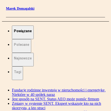
Marek Domagalski
Powiązane
Polecane
Najnowsze
Tagi
Fundacje rodzinne inwestują w nieruchomości i energetykę.
Niektóre w 40 spółek naraz
Jest sposób na SENT. Status AEO może pomóc firmom
Zmiany w systemie SENT. Ekspert wskazuje kto na nich
skorzysta, a kto straci