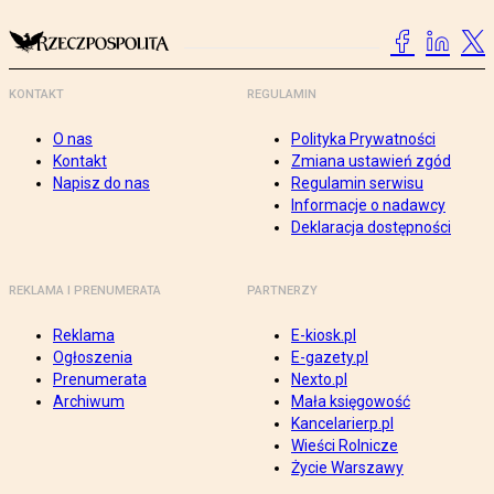
KONTAKT
REGULAMIN
O nas
Polityka Prywatności
Kontakt
Zmiana ustawień zgód
Napisz do nas
Regulamin serwisu
Informacje o nadawcy
Deklaracja dostępności
REKLAMA I PRENUMERATA
PARTNERZY
Reklama
E-kiosk.pl
Ogłoszenia
E-gazety.pl
Prenumerata
Nexto.pl
Archiwum
Mała księgowość
Kancelarierp.pl
Wieści Rolnicze
Życie Warszawy