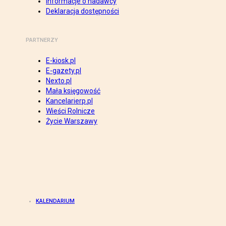
Informacje o nadawcy
Deklaracja dostępności
PARTNERZY
E-kiosk.pl
E-gazety.pl
Nexto.pl
Mała księgowość
Kancelarierp.pl
Wieści Rolnicze
Życie Warszawy
KALENDARIUM