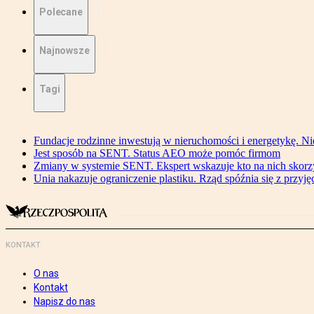
Polecane
Najnowsze
Tagi
Fundacje rodzinne inwestują w nieruchomości i energetykę. Ni
Jest sposób na SENT. Status AEO może pomóc firmom
Zmiany w systemie SENT. Ekspert wskazuje kto na nich skorzys
Unia nakazuje ograniczenie plastiku. Rząd spóźnia się z przyj
KONTAKT
O nas
Kontakt
Napisz do nas