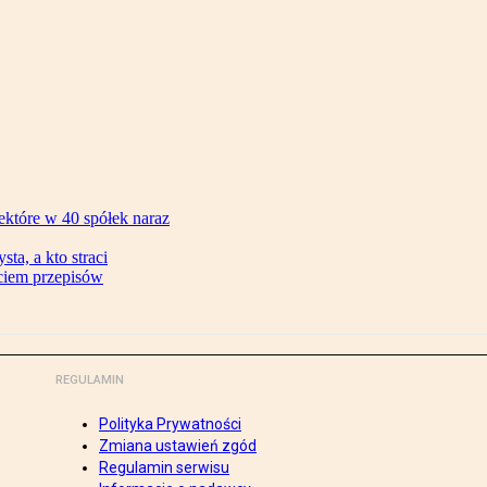
ektóre w 40 spółek naraz
ta, a kto straci
ęciem przepisów
REGULAMIN
Polityka Prywatności
Zmiana ustawień zgód
Regulamin serwisu