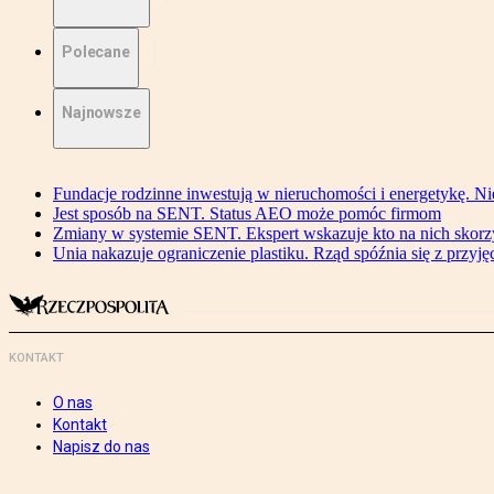
Polecane
Najnowsze
Fundacje rodzinne inwestują w nieruchomości i energetykę. Ni
Jest sposób na SENT. Status AEO może pomóc firmom
Zmiany w systemie SENT. Ekspert wskazuje kto na nich skorzys
Unia nakazuje ograniczenie plastiku. Rząd spóźnia się z przyj
KONTAKT
O nas
Kontakt
Napisz do nas