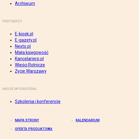
Archiwum
PARTNERZY
E-kiosk.pl
E-gazety.pl
Nexto.pl
Mała księgowość
Kancelarierp.pl
Wieści Rolnicze
Życie Warszawy
NASZE WYDARZENIA
Szkolenia i konferencje
MAPA STRONY
KALENDARIUM
OFERTA PRODUKTOWA