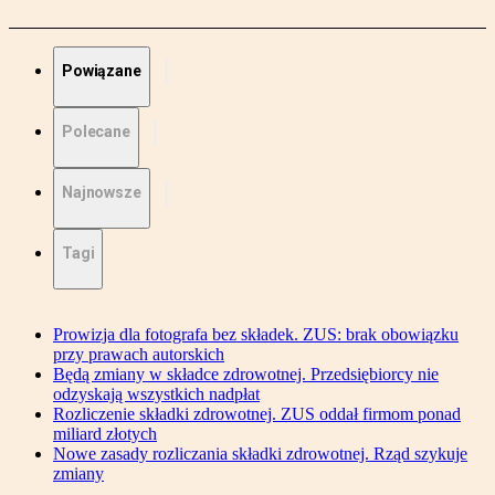
Powiązane
Polecane
Najnowsze
Tagi
Prowizja dla fotografa bez składek. ZUS: brak obowiązku
przy prawach autorskich
Będą zmiany w składce zdrowotnej. Przedsiębiorcy nie
odzyskają wszystkich nadpłat
Rozliczenie składki zdrowotnej. ZUS oddał firmom ponad
miliard złotych
Nowe zasady rozliczania składki zdrowotnej. Rząd szykuje
zmiany