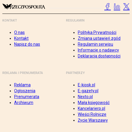
KONTAKT
REGULAMIN
O nas
Polityka Prywatności
Kontakt
Zmiana ustawień zgód
Napisz do nas
Regulamin serwisu
Informacje o nadawcy
Deklaracja dostępności
REKLAMA I PRENUMERATA
PARTNERZY
Reklama
E-kiosk.pl
Ogłoszenia
E-gazety.pl
Prenumerata
Nexto.pl
Archiwum
Mała księgowość
Kancelarierp.pl
Wieści Rolnicze
Życie Warszawy