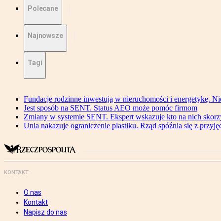
Polecane
Najnowsze
Tagi
Fundacje rodzinne inwestują w nieruchomości i energetykę. Ni
Jest sposób na SENT. Status AEO może pomóc firmom
Zmiany w systemie SENT. Ekspert wskazuje kto na nich skorzys
Unia nakazuje ograniczenie plastiku. Rząd spóźnia się z przyj
KONTAKT
O nas
Kontakt
Napisz do nas