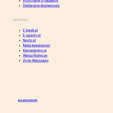
Informacje o nadawcy
Deklaracja dostępności
PARTNERZY
E-kiosk.pl
E-gazety.pl
Nexto.pl
Mała księgowość
Kancelarierp.pl
Wieści Rolnicze
Życie Warszawy
KALENDARIUM