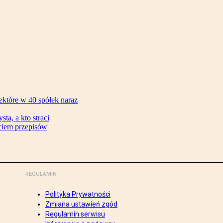
ektóre w 40 spółek naraz
ta, a kto straci
ęciem przepisów
REGULAMIN
Polityka Prywatności
Zmiana ustawień zgód
Regulamin serwisu