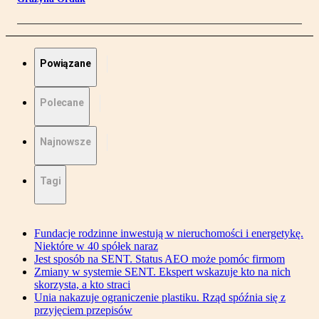
Powiązane
Polecane
Najnowsze
Tagi
Fundacje rodzinne inwestują w nieruchomości i energetykę.
Niektóre w 40 spółek naraz
Jest sposób na SENT. Status AEO może pomóc firmom
Zmiany w systemie SENT. Ekspert wskazuje kto na nich
skorzysta, a kto straci
Unia nakazuje ograniczenie plastiku. Rząd spóźnia się z
przyjęciem przepisów