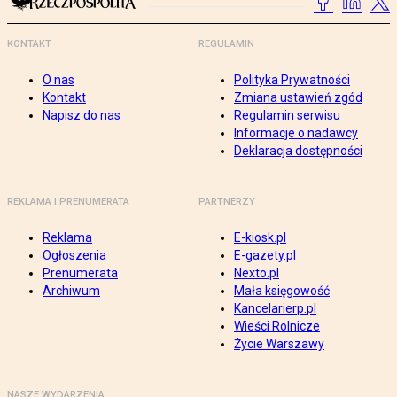
KONTAKT
REGULAMIN
O nas
Polityka Prywatności
Kontakt
Zmiana ustawień zgód
Napisz do nas
Regulamin serwisu
Informacje o nadawcy
Deklaracja dostępności
REKLAMA I PRENUMERATA
PARTNERZY
Reklama
E-kiosk.pl
Ogłoszenia
E-gazety.pl
Prenumerata
Nexto.pl
Archiwum
Mała księgowość
Kancelarierp.pl
Wieści Rolnicze
Życie Warszawy
NASZE WYDARZENIA