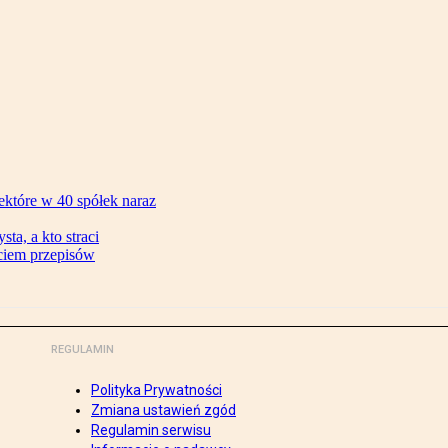
ektóre w 40 spółek naraz
ta, a kto straci
ęciem przepisów
REGULAMIN
Polityka Prywatności
Zmiana ustawień zgód
Regulamin serwisu