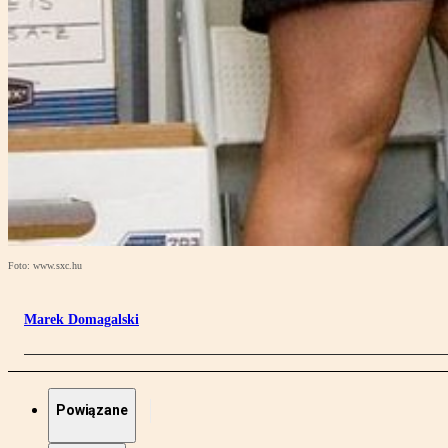
Foto: www.sxc.hu
Marek Domagalski
Powiązane