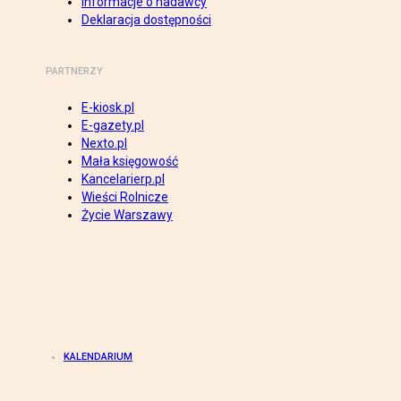
Informacje o nadawcy
Deklaracja dostępności
PARTNERZY
E-kiosk.pl
E-gazety.pl
Nexto.pl
Mała księgowość
Kancelarierp.pl
Wieści Rolnicze
Życie Warszawy
KALENDARIUM