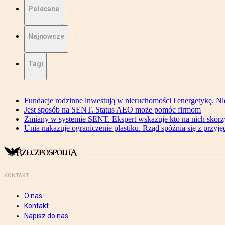
Polecane
Najnowsze
Tagi
Fundacje rodzinne inwestują w nieruchomości i energetykę. Ni
Jest sposób na SENT. Status AEO może pomóc firmom
Zmiany w systemie SENT. Ekspert wskazuje kto na nich skorzys
Unia nakazuje ograniczenie plastiku. Rząd spóźnia się z przyj
KONTAKT
O nas
Kontakt
Napisz do nas