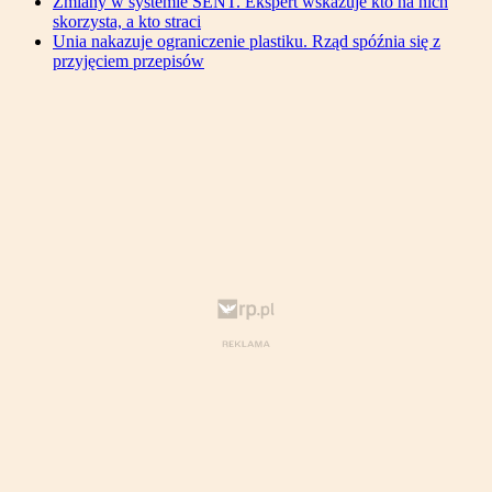
Zmiany w systemie SENT. Ekspert wskazuje kto na nich
skorzysta, a kto straci
Unia nakazuje ograniczenie plastiku. Rząd spóźnia się z
przyjęciem przepisów