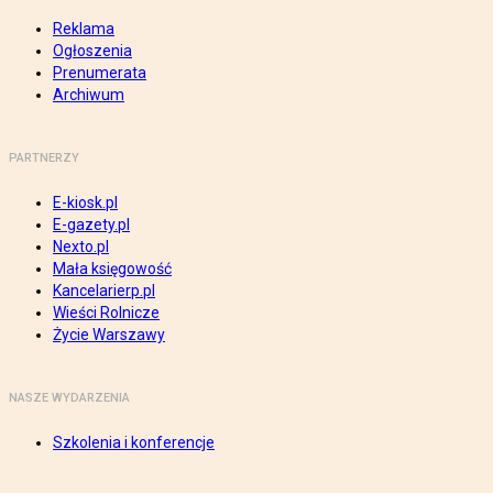
Reklama
Ogłoszenia
Prenumerata
Archiwum
PARTNERZY
E-kiosk.pl
E-gazety.pl
Nexto.pl
Mała księgowość
Kancelarierp.pl
Wieści Rolnicze
Życie Warszawy
NASZE WYDARZENIA
Szkolenia i konferencje