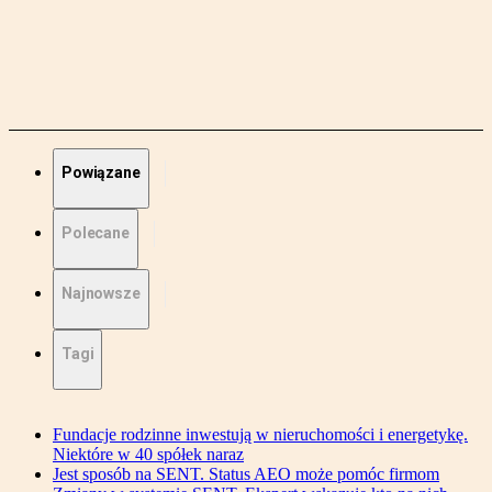
Powiązane
Polecane
Najnowsze
Tagi
Fundacje rodzinne inwestują w nieruchomości i energetykę.
Niektóre w 40 spółek naraz
Jest sposób na SENT. Status AEO może pomóc firmom