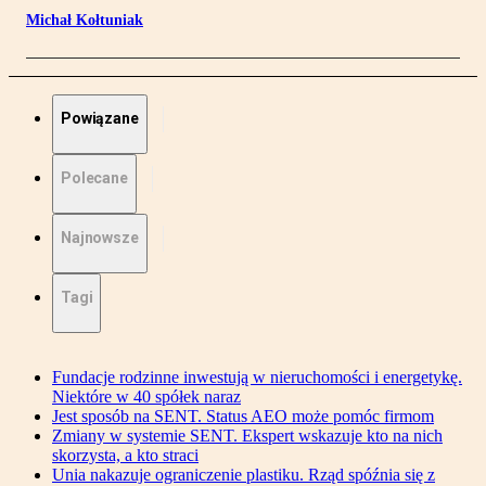
Michał Kołtuniak
Powiązane
Polecane
Najnowsze
Tagi
Fundacje rodzinne inwestują w nieruchomości i energetykę.
Niektóre w 40 spółek naraz
Jest sposób na SENT. Status AEO może pomóc firmom
Zmiany w systemie SENT. Ekspert wskazuje kto na nich
skorzysta, a kto straci
Unia nakazuje ograniczenie plastiku. Rząd spóźnia się z