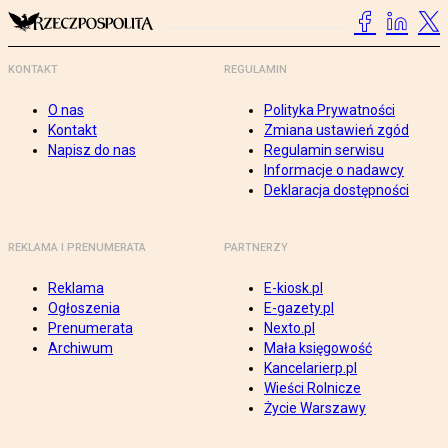
KONTAKT
REGULAMIN
O nas
Polityka Prywatności
Kontakt
Zmiana ustawień zgód
Napisz do nas
Regulamin serwisu
Informacje o nadawcy
Deklaracja dostępności
REKLAMA I PRENUMERATA
PARTNERZY
Reklama
E-kiosk.pl
Ogłoszenia
E-gazety.pl
Prenumerata
Nexto.pl
Archiwum
Mała księgowość
Kancelarierp.pl
Wieści Rolnicze
Życie Warszawy