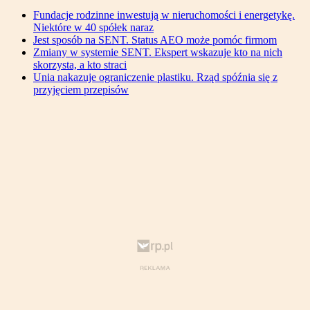
Fundacje rodzinne inwestują w nieruchomości i energetykę.
Niektóre w 40 spółek naraz
Jest sposób na SENT. Status AEO może pomóc firmom
Zmiany w systemie SENT. Ekspert wskazuje kto na nich
skorzysta, a kto straci
Unia nakazuje ograniczenie plastiku. Rząd spóźnia się z
przyjęciem przepisów