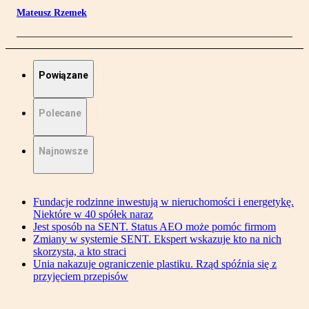
Mateusz Rzemek
Powiązane
Polecane
Najnowsze
Fundacje rodzinne inwestują w nieruchomości i energetykę.
Niektóre w 40 spółek naraz
Jest sposób na SENT. Status AEO może pomóc firmom
Zmiany w systemie SENT. Ekspert wskazuje kto na nich
skorzysta, a kto straci
Unia nakazuje ograniczenie plastiku. Rząd spóźnia się z
przyjęciem przepisów