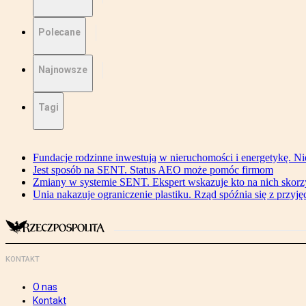
Polecane
Najnowsze
Tagi
Fundacje rodzinne inwestują w nieruchomości i energetykę. Ni
Jest sposób na SENT. Status AEO może pomóc firmom
Zmiany w systemie SENT. Ekspert wskazuje kto na nich skorzys
Unia nakazuje ograniczenie plastiku. Rząd spóźnia się z przyj
KONTAKT
O nas
Kontakt