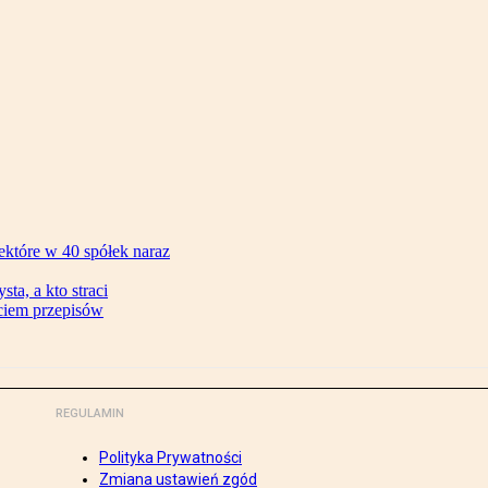
ektóre w 40 spółek naraz
ta, a kto straci
ęciem przepisów
REGULAMIN
Polityka Prywatności
Zmiana ustawień zgód