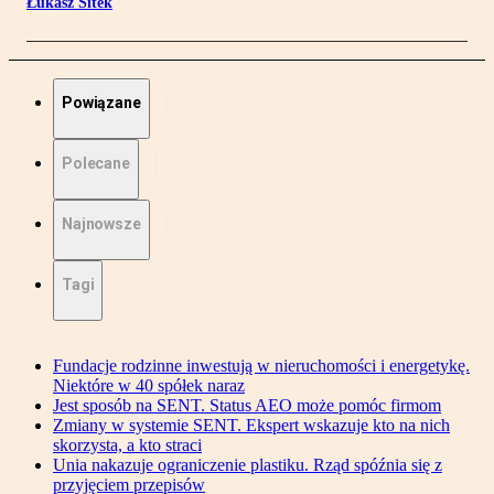
Łukasz Sitek
Powiązane
Polecane
Najnowsze
Tagi
Fundacje rodzinne inwestują w nieruchomości i energetykę.
Niektóre w 40 spółek naraz
Jest sposób na SENT. Status AEO może pomóc firmom
Zmiany w systemie SENT. Ekspert wskazuje kto na nich
skorzysta, a kto straci
Unia nakazuje ograniczenie plastiku. Rząd spóźnia się z
przyjęciem przepisów