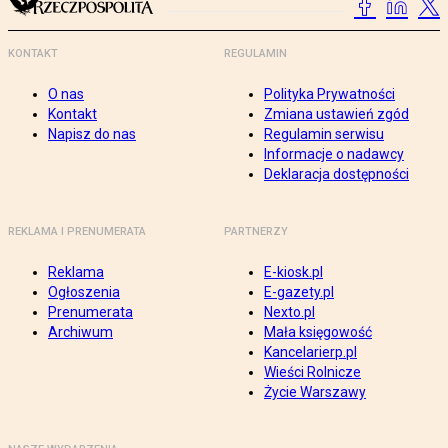
KONTAKT
REGULAMIN
O nas
Polityka Prywatności
Kontakt
Zmiana ustawień zgód
Napisz do nas
Regulamin serwisu
Informacje o nadawcy
Deklaracja dostępności
REKLAMA I PRENUMERATA
PARTNERZY
Reklama
E-kiosk.pl
Ogłoszenia
E-gazety.pl
Prenumerata
Nexto.pl
Archiwum
Mała księgowość
Kancelarierp.pl
Wieści Rolnicze
Życie Warszawy